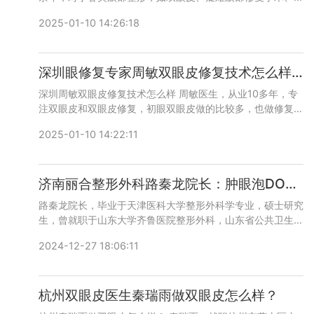
度上睑下垂矫正等有独到的经验，成功手术万余例。咨询预约
2025-01-10 14:26:18
添加微信号：bianmei0528或者直接拨打400-616-6769，
详细沟通。
深圳眼修复专家周敏双眼皮修复技术怎么样？
深圳周敏双眼皮修复技术怎么样 周敏医生，从业10多年，专
注双眼皮和双眼皮修复，初眼双眼皮做的比较多，也做修复，
案例比较多，医生态度很好，技术也不错，咨询预约添加微信
2025-01-10 14:22:11
号：bianmei0528或者直接拨打400-616-6769，详细沟
通。
济南丽合整形外科路秦龙院长：肿眼泡DO双眼皮思路来了
路秦龙院长，毕业于天津医科大学整形外科学专业，硕士研究
生，曾就职于山东大学齐鲁医院整形外科，山东省公共卫生学
会医学整形美容分会第一届委员会委员，从事外科整形近十
2024-12-27 18:06:11
年，技术娴熟，追求手术的微创化，力求最少组织伤害，减少
恢复时间，是整外“微创”理念的先行者。
杭州双眼皮医生秦瑞雨做双眼皮怎么样？