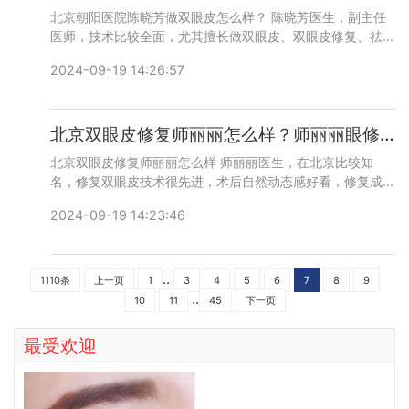
北京朝阳医院陈晓芳做双眼皮怎么样？ 陈晓芳医生，副主任
医师，技术比较全面，尤其擅长做双眼皮、双眼皮修复、祛眼
袋等眼周年轻化，口碑和审美都不错，咨询预约添加微信号：
2024-09-19 14:26:57
bianmei0528或者直接拨打400-616-6769，详细沟通。
北京双眼皮修复师丽丽怎么样？师丽丽眼修复在线预约咨询电话
北京双眼皮修复师丽丽怎么样 师丽丽医生，在北京比较知
名，修复双眼皮技术很先进，术后自然动态感好看，修复成功
的概率很高，咨询预约添加微信号：bianmei0528或者直接
2024-09-19 14:23:46
拨打400-616-6769，详细沟通。
..
1110条
上一页
1
3
4
5
6
7
8
9
..
10
11
45
下一页
最受欢迎