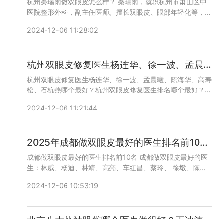
杭州秦瑞雨做双眼皮怎么样？ 秦瑞雨，就职杭州市萧山区中
医院整形外科，副主任医师。擅长双眼皮、眼部年轻化等，从
业20余年，经验很丰富，技术口碑很好，咨询预约添加微信
2024-12-06 11:28:02
号：bianmei0528或者直接拨打400-616-6769，详细沟
通。
杭州双眼皮修复医生杨连华、徐一波、孟晨曦、陈海华、高寿松、石杭燕哪个最好？
杭州双眼皮修复医生杨连华、徐一波、孟晨曦、陈海华、高寿
松、石杭燕哪个最好？杭州双眼皮修复医生排名哪个最好？
杭州双眼皮修复医生推荐：杨连华、徐一波、孟晨曦、陈海
2024-12-06 11:21:44
华、高寿松、石杭燕等，医生比较多，建议多实地面诊和对
比，双眼皮修复对技术要求比较高，咨询预约添加微信号：
bianmei0528或者直接拨打400-616-6769，详细沟通。
2025年成都做双眼皮最好的医生排名前10名预约排行榜大全
成都做双眼皮最好的医生排名前10名 成都做双眼皮最好的医
生：林威、杨迪、林靖、高亮、车红昌、蔡玲、 徐墩、陈建
华、陈杨、黄小林等，咨询预约添加微信号：bianmei0528
2024-12-06 10:53:19
或者直接拨打400-616-6769，详细沟通。