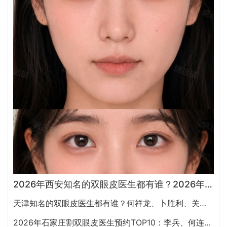
2026年西安知名的双眼皮医生都有谁？2026年西安双眼皮专家预约排行榜大全
天津知名的双眼皮医生都有谁？何祥龙、卜胜利、关迪剑、邵妍、夏红福、毕小丽谁双眼皮做得好？
2026年石家庄割双眼皮医生预约TOP10：李兵、何连宝、翟彦刚、毛俊涛、丁庆丰、崔剑、张洁、王亚斌、马云鹏、张玉辉、李海霞