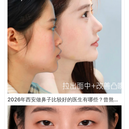
2026年西安做鼻子比较好的医生有哪些？曾熬、霍玉旺、房志强、蒋立、刘宝军哪个更好？