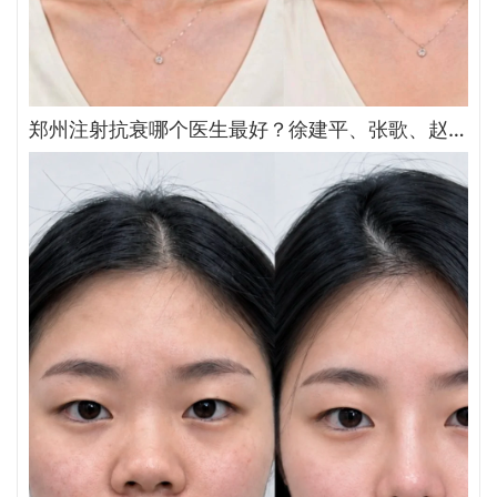
郑州注射抗衰哪个医生最好？徐建平、张歌、赵永华、张婉霞、王妍芝、唐喜、李娟、朱怡梦哪个好？