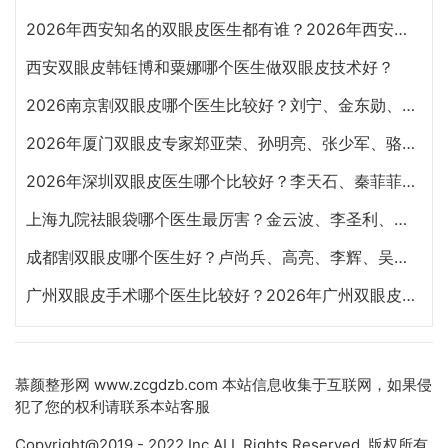
2026年西安知名的双眼皮医生都有谁？2026年西安双眼皮专家预约排行榜大全
西安双眼皮韩钰博和粟娜哪个医生做双眼皮技术好？
2026南京割双眼皮哪个医生比较好？刘宁、金东勋、朱喆辰、丁洪如、孙宗良哪个最好？
2026年厦门双眼皮专家郑亚荣、孙明亮、张少军、骆新峰、张宏、陈运生哪个最好？
2026年深圳双眼皮医生哪个比较好？李天石、秦菲菲、朱武根、田芳斌、林登文哪个最好？
上海九院祛眼袋哪个医生最厉害？金云波、李圣利、苏薇洁、孙笛、高博闻祛眼袋技术谁好？
成都割双眼皮哪个医生好？卢尚兵、高亮、李辉、吴建、杨迪、雷蕾、李萍、虞冬梅谁好？
广州双眼皮手术哪个医生比较好？2026年广州双眼皮专家预约排行榜前十名大全
慕颜整形网
www.zcgdzb.com 本站信息收集于互联网，如果侵
犯了您的权利请联系本站客服
Copyright@2019 - 2022 Inc.ALL Rights Reserved. 版权所有