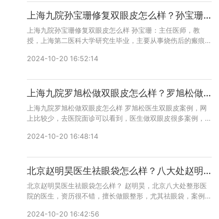
6769，详细沟通。
上海九院孙宝珊修复双眼皮怎么样？孙宝珊眼修复技术好吗？
上海九院孙宝珊修复双眼皮怎么样 孙宝珊：主任医师，教
授，上海第二医科大学研究生毕业，主要从事烧伤后的瘢痕整
形和美容外科。双眼皮和双眼皮修复也都做，网上案例比较
2024-10-20 16:52:14
少，可以实地面诊，咨询预约添加微信号：bianmei0528或
者直接拨打400-616-6769，详细沟通。
上海九院罗旭松做双眼皮怎么样？罗旭松做眼修复技术好吗？
上海九院罗旭松做双眼皮怎么样 罗旭松医生双眼皮案例，网
上比较少，去医院面诊可以看到，医生做双眼皮很多案例，现
在做祛痣更多些，咨询预约添加微信号：bianmei0528或者
2024-10-20 16:48:14
直接拨打400-616-6769，详细沟通。
北京赵明昊医生祛眼袋怎么样？八大处赵明昊祛眼袋预约咨询电话
北京赵明昊医生祛眼袋怎么样？ 赵明昊，北京八大处整形医
院的医生，资历很不错，擅长做眼整形，尤其祛眼袋，案例比
较多，术后口碑不错，咨询预约添加微信号：bianmei0528
2024-10-20 16:42:56
或者直接拨打400-616-6769，详细沟通。