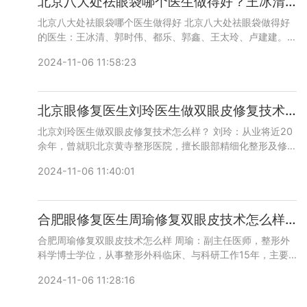
北京八大处祛眼袋哪个医生做得好？王冰清、郭时伟、都乐、郭鑫、王太玲、卢建建
北京八大处祛眼袋哪个医生做得好 北京八大处祛眼袋做得好
的医生：王冰清、郭时伟、都乐、郭鑫、王太玲、卢建建。这
几个医生反馈技术和口碑不错，咨询预约添加微信号：
2024-11-06 11:58:23
bianmei0528或者直接拨打400-616-6769，详细沟通。
北京眼修复医生刘玲医生做双眼皮修复技术怎么样？
北京刘玲医生做双眼皮修复技术怎么样？ 刘玲：从业将近20
余年，曾就职北京黄寺整形医院，擅长眼部精细化整形及修
复，面部轮廓和微整注射等，咨询预约添加微信号：
2024-11-06 11:40:01
bianmei0528或者直接拨打400-616-6769，详细沟通。
合肥眼修复医生周瑜修复双眼皮技术怎么样？
合肥周瑜修复双眼皮技术怎么样 周瑜：副主任医师，整形外
科学博士学位，从事整形外科临床、与科研工作15年，主要
擅长眼部整形修复类手术，操作精细，注意细节，深挖重点。
2024-11-06 11:28:16
技术和口碑都不错，在当地很有名气，大概收费在2万左右。
咨询预约添加微信号：bianmei0528或者直接拨打400-616-