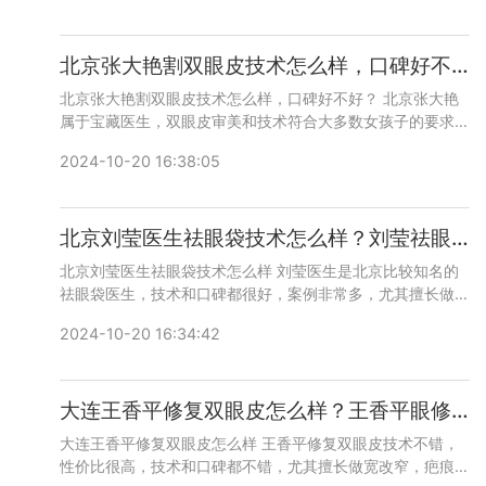
北京张大艳割双眼皮技术怎么样，口碑好不好？张大艳双眼皮在线预约
北京张大艳割双眼皮技术怎么样，口碑好不好？ 北京张大艳
属于宝藏医生，双眼皮审美和技术符合大多数女孩子的要求，
自然，开扇，术后不肿胀，价格不贵，需要提前预约，添加微
2024-10-20 16:38:05
信号：bianmei0528或者直接拨打400-616-6769，详细沟
通。
北京刘莹医生祛眼袋技术怎么样？刘莹祛眼袋预约咨询电话
北京刘莹医生祛眼袋技术怎么样 刘莹医生是北京比较知名的
祛眼袋医生，技术和口碑都很好，案例非常多，尤其擅长做内
路祛眼袋，咨询预约添加微信号：bianmei0528或者直接拨
2024-10-20 16:34:42
打400-616-6769，详细沟通。
大连王香平修复双眼皮怎么样？王香平眼修复多少钱怎么预约？
大连王香平修复双眼皮怎么样 王香平修复双眼皮技术不错，
性价比很高，技术和口碑都不错，尤其擅长做宽改窄，疤痕修