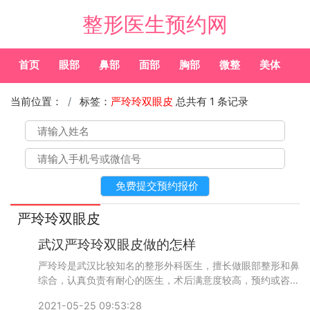
整形医生预约网
首页
眼部
鼻部
面部
胸部
微整
美体
常
当前位置：
标签：
严玲玲双眼皮
总共有 1 条记录
严玲玲双眼皮
武汉严玲玲双眼皮做的怎样
严玲玲是武汉比较知名的整形外科医生，擅长做眼部整形和鼻
综合，认真负责有耐心的医生，术后满意度较高，预约或咨询
添加微信号：wuyoubianmei或者直接拨打400-616-
2021-05-25 09:53:28
6769，查询更多医生口碑和案例。