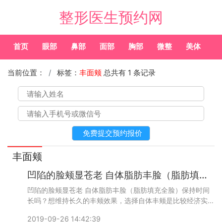
整形医生预约网
首页
眼部
鼻部
面部
胸部
微整
美体
常
当前位置：
标签：
丰面颊
总共有 1 条记录
丰面颊
凹陷的脸颊显苍老 自体脂肪丰脸（脂肪填充全脸）保持时间长吗？
凹陷的脸颊显苍老 自体脂肪丰脸（脂肪填充全脸）保持时间
长吗？想维持长久的丰颊效果，选择自体丰颊是比较经济实惠
的方式，由于丰颊整形的技巧是以自体脂肪，脂肪彼此比较不
2019-09-26 14:42:39
会被排斥，均匀的填补脸颊凹陷的部位让触感更加自然，而且