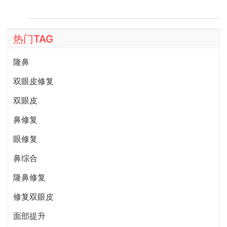
脂肪的存活率也相当持久，术后除了看起来比较丰润、比较年
轻之外，外观上不容易被亲友看出有曾经整形的证据。脂肪丰
脸全国预约电话：400-616-6769，微信：
热门TAG
wuyoubianmei。
隆鼻
双眼皮修复
双眼皮
鼻修复
眼修复
鼻综合
隆鼻修复
修复双眼皮
面部提升