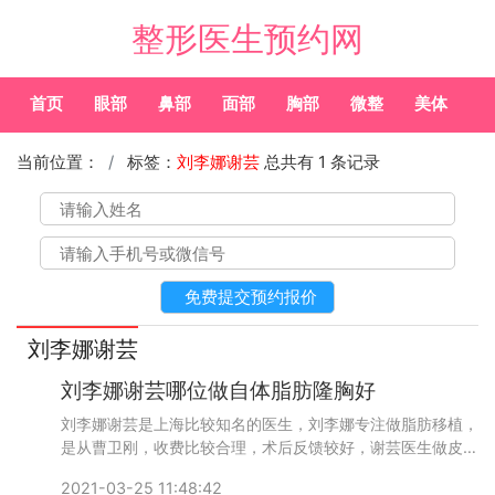
整形医生预约网
首页
眼部
鼻部
面部
胸部
微整
美体
常
当前位置：
标签：
刘李娜谢芸
总共有 1 条记录
刘李娜谢芸
刘李娜谢芸哪位做自体脂肪隆胸好
刘李娜谢芸是上海比较知名的医生，刘李娜专注做脂肪移植，
是从曹卫刚，收费比较合理，术后反馈较好，谢芸医生做皮肤
再生技术和脂肪移植，案例较少，预约或咨询添加微信号：
2021-03-25 11:48:42
wuyoubianmei或者直接拨打400-616-6769，查询更多医