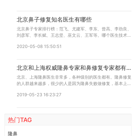
6769，了解医生更多口碑和案例。
北京鼻子修复知名医生有哪些
北京鼻子专家排行榜：范飞、尤建军、李东、曾高、李劲良、
刘彦军、李长赋、王志坚、巫文云、王军等。哪个医生技术和
反馈比较好呢？添加微信号：wuyoubianmei或者直接拨打
2020-05-08 15:50:51
400-616-6769，了解更多医生口碑和案例。
北京和上海权威隆鼻专家和鼻修复专家都有哪些？
北京、上海隆鼻医生非常多，各种级别的医生都有。隆鼻修复
的人群越来越多，很少的人是因为隆鼻失败做修复，基本上都
是医生审美问题，假体雕刻形状不满意。导致术后鼻子形状不
2019-05-23 16:23:27
满意而进行第二次或者是多次修复。由此可见，找一个技术审
美都在线的医生是多么的重要。今天主要给大家说的是国内北
京、上海的知名隆鼻医院医生。
热门TAG
隆鼻