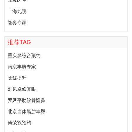
隆鼻医生
上海九院
隆鼻专家
推荐TAG
重庆鼻综合预约
南京丰胸专家
除皱提升
刘风卓修复眼
罗延平肋软骨隆鼻
北京自体脂肪丰臀
傅荣双预约