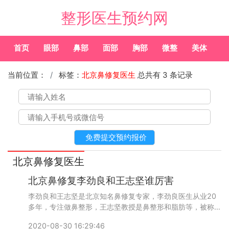
整形医生预约网
首页
眼部
鼻部
面部
胸部
微整
美体
常
当前位置：
标签：
北京鼻修复医生
总共有 3 条记录
北京鼻修复医生
北京鼻修复李劲良和王志坚谁厉害
李劲良和王志坚是北京知名鼻修复专家，李劲良医生从业20
多年，专注做鼻整形，王志坚教授是鼻整形和脂肪等，被称为
整形界的灭火器，修复技术不错，哪个医生技术和反馈比较好
2020-08-30 16:29:46
呢？添加微信号：wuyoubianmei或者直接拨打400-616-