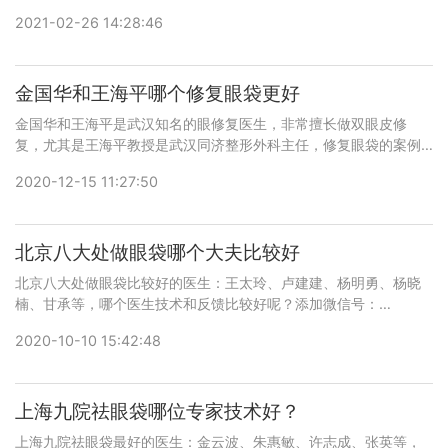
616-6769，查询更多医生口碑和案例。
2021-02-26 14:28:46
金国华和王海平哪个修复眼袋更好
金国华和王海平是武汉知名的眼修复医生，非常擅长做双眼皮修
复，尤其是王海平教授是武汉同济整形外科主任，修复眼袋的案例
比较少，建议实地面诊和咨询。预约或咨询添加微信号：
2020-12-15 11:27:50
bianmei0528或者直接拨打400-616-6769，查询更多医生口碑和
案例。
北京八大处做眼袋哪个大夫比较好
北京八大处做眼袋比较好的医生：王太玲、卢建建、杨明勇、杨晓
楠、甘承等，哪个医生技术和反馈比较好呢？添加微信号：
wuyoubianmei或者直接拨打400-616-6769，了解医生更多口碑
2020-10-10 15:42:48
和案例。
上海九院祛眼袋哪位专家技术好？
上海九院祛眼袋最好的医生：金云波、朱惠敏、许志成、张英等，