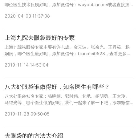
哪位医生技术反馈好呢，添加微信号：wuyoubianmei或者直接拨
打400-616-6769，了解更多医生口碑和案例。
2020-04-03 11:37:08
上海九院去眼袋最好的专家
上海九院祛眼袋专家主要有许志成、金云波、张余光、王丹茹、杨
娴娴，哪个医生最好呢，添加微信号：bianmei0528，查看更多医
生口碑和案例。
2019-11-14 14:53:04
八大处眼袋谁做得好，知名医生有哪些？
八大处眼袋知名专家：杨晓楠、郭时伟、甘承、杨明勇、王太玲、
马继光等，哪个医生做的好呢，我们一起来了解一下吧，添加微信
号：wuyoubianmei或者直接拨打400-616-6769，了解更多医生
2019-11-28 09:50:05
的口碑和案例。
去眼袋的的方法大介绍