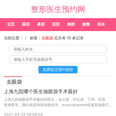
整形医生预约网
首页
眼部
鼻部
面部
胸部
微整
美体
常
当前位置：
标签：
去眼袋
总共有 10 条记录
去眼袋
上海九院哪个医生做眼袋手术最好
上海九院做眼袋手术最好的医生：金云波、许志成、丁伟、张英、
朱海男等，预约或咨询添加微信号：wuyoubianmei或者直接拨打
400-616-6769，查询更多医生口碑和案例。
2021-04-22 09:58:29