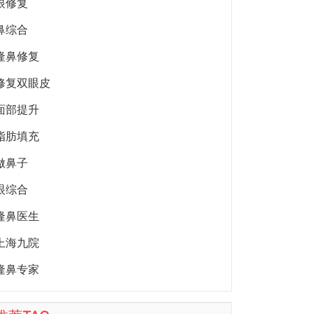
眼修复
鼻综合
隆鼻修复
修复双眼皮
面部提升
脂肪填充
做鼻子
眼综合
隆鼻医生
上海九院
隆鼻专家