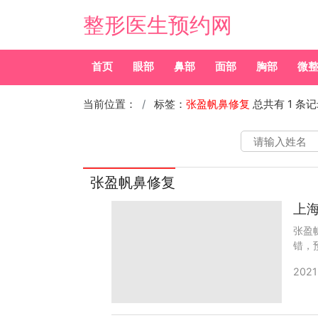
整形医生预约网
首页
眼部
鼻部
面部
胸部
微
当前位置：
标签：
张盈帆鼻修复
总共有 1 条
张盈帆鼻修复
上
张盈
错，预
67
2021