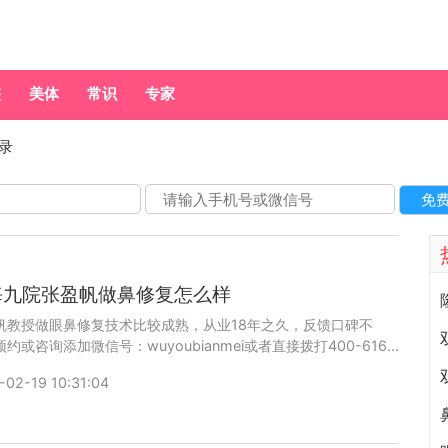
整
美体
常识
专家
记录
海九院张盈帆做鼻修复怎么样
帆教授做眼鼻修复技术比较成熟，从业18年之久，反馈口碑不
约或咨询添加微信号：wuyoubianmei或者直接拨打400-616-
69，查询更多医生口碑和案例。
-02-19 10:31:04