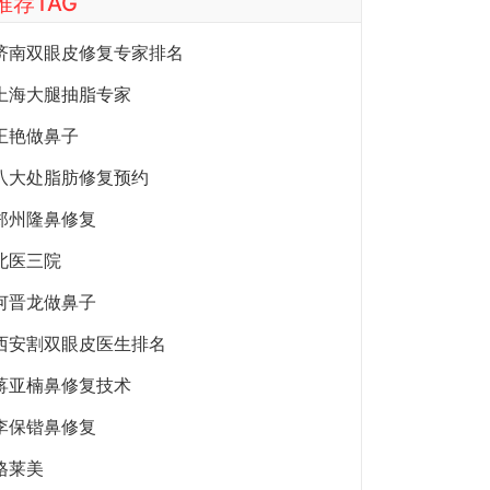
推荐TAG
济南双眼皮修复专家排名
上海大腿抽脂专家
王艳做鼻子
八大处脂肪修复预约
郑州隆鼻修复
北医三院
何晋龙做鼻子
西安割双眼皮医生排名
蒋亚楠鼻修复技术
李保锴鼻修复
格莱美