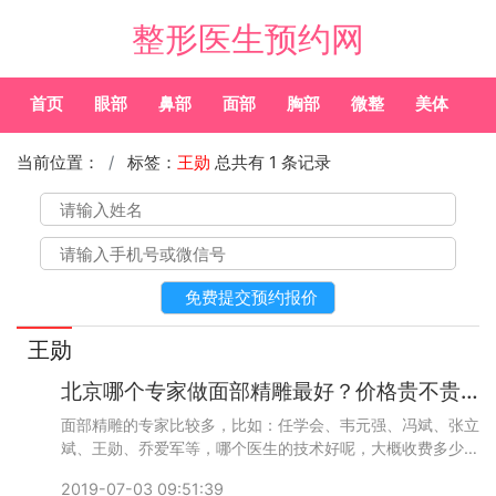
整形医生预约网
首页
眼部
鼻部
面部
胸部
微整
美体
常
当前位置：
标签：
王勋
总共有 1 条记录
王勋
北京哪个专家做面部精雕最好？价格贵不贵？
面部精雕的专家比较多，比如：任学会、韦元强、冯斌、张立
斌、王勋、乔爱军等，哪个医生的技术好呢，大概收费多少
钱？我们一起来看看bianmei0528。
2019-07-03 09:51:39