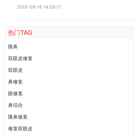
勇的鼻综合费用要贵一些，添加微信号：bianmei0528，查
2019-09-16 14:58:17
看更多医生口碑和案例。
热门TAG
隆鼻
双眼皮修复
双眼皮
鼻修复
眼修复
鼻综合
隆鼻修复
修复双眼皮