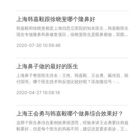
上海韩嘉毅跟徐晓斐哪个隆鼻好
韩嘉毅和徐晓斐都是上海伯思立医院的知名医生，韩嘉毅医生
现在专做隆鼻和鼻修复项目，徐晓斐医生是眼鼻都做，双眼皮
修复案例做的很漂亮，鼻综合审美较好，添加微信号：
2020-07-30 10:59:46
wuyoubianmei或者直接拨打400-616-6769，了解医生更
多口碑和案例。
上海鼻子做的最好的医生
上海鼻子整形医生排名：王艳、韩嘉毅、王会勇、戴传昌、陈
付国等。哪个医生技术和反馈比较好呢？添加微信号：
wuyoubianmei或者直接拨打400-616-6769，了解更多医
2020-04-27 16:08:18
生口碑和案例。
上海王会勇与韩嘉毅哪个做鼻综合效果好？
这两个医生鼻综合案例效果很漂亮，经验来讲王会勇要比韩嘉
毅要好，但是每个医生的风格不同，建议还是要多面诊，王会