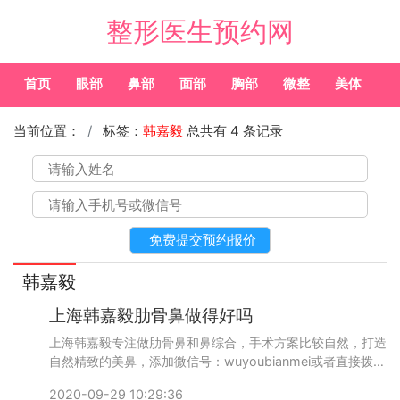
整形医生预约网
首页
眼部
鼻部
面部
胸部
微整
美体
常
当前位置：
标签：
韩嘉毅
总共有 4 条记录
韩嘉毅
上海韩嘉毅肋骨鼻做得好吗
上海韩嘉毅专注做肋骨鼻和鼻综合，手术方案比较自然，打造
自然精致的美鼻，添加微信号：wuyoubianmei或者直接拨打
400-616-6769，了解医生更多口碑和案例。
2020-09-29 10:29:36