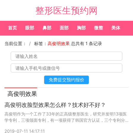
整形医生预约网
首页
眼部
鼻部
面部
胸部
微整
美体
常
当前位置：
标签：
高俊明效果
总共有 1 条记录
高俊明效果
高俊明改脸型效果怎么样？技术好不好？
高俊明作为一个工作了33年的正高级整形医生，研究并发明13项医
学专利，三项颌面专利，有一项获得了韩国官方认证，三个专利分
别作用为：精准剥离，限位截骨，安全取出。简而言之也就是：减
2019-07-11 14:17:11
少损伤出血少，精确安全恢复快。预约热线和微信号：