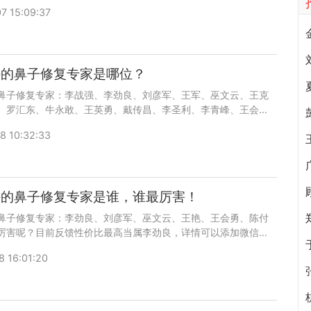
微信号：wuyoubianmei或者直接拨打400-616-6769，了解
7 15:09:37
碑和案例。
好的鼻子修复专家是哪位？
鼻子修复专家：李战强、李劲良、刘彦军、王军、巫文云、王克
、罗汇东、牛永敢、王英勇、戴传昌、李圣利、李青峰、王会
陈付国、穆雄铮。哪个口碑和技术最好呢，我们一起来看看。添
8 10:32:33
uyoubianmei或者直接拨打400-616-6769，了解更多医生口
好的鼻子修复专家是谁，谁最厉害！
鼻子修复专家：李劲良、刘彦军、巫文云、王艳、王会勇、陈付
厉害呢？目前反馈性价比最高当属李劲良，详情可以添加微信
mei0528，查看更多医生口碑和案例。
8 16:01:20