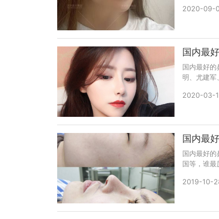
较好呢？添加
2020-09-0
医生更多口
国内最
国内最好的
明、尤建军
勇、王艳、
2020-03-1
加微信号：w
碑和案例。
国内最
国内最好的
国等，谁最
号：bian
2019-10-2