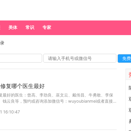
整
美体
常识
专家
记录
子修复哪个医生最好
复最好的医生：曾高、李劲良、巫文云、戴传昌、牛勇敢、李保
钱云良等，预约或咨询添加微信号：wuyoubianmei或者直接
616-6769，查询更多医生口碑和案例。
1 16:10:47