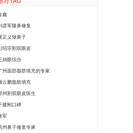
推荐TAG
金鑫
刘彦军隆鼻修复
夏正义做鼻子
彭绍宗割双眼皮
王娟眼综合
广州面部脂肪填充的专家
顾云鹏脂肪填充
郑州割双眼皮医生
于建刚口碑
张军
杭州鼻子修复专家