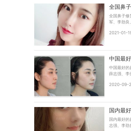
全国鼻
全国鼻子修
军、李劲良
wuyoub
2021-01-19
中国最
中国最好的
薛志强、李
强、魏广运
2020-09-2
加微信号：w
碑和案例。
国内最
国内最好的
志强、李劲