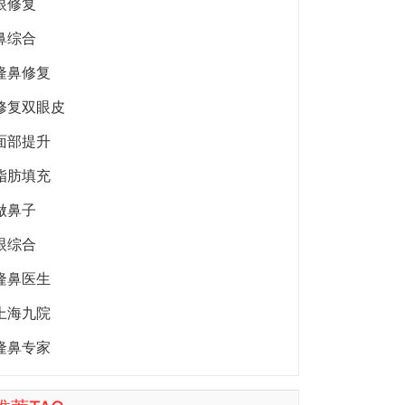
眼修复
鼻综合
隆鼻修复
修复双眼皮
面部提升
脂肪填充
做鼻子
眼综合
隆鼻医生
上海九院
隆鼻专家