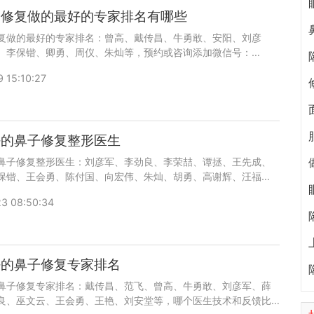
子修复做的最好的专家排名有哪些
复做的最好的专家排名：曾高、戴传昌、牛勇敢、安阳、刘彦
、李保锴、卿勇、周仪、朱灿等，预约或咨询添加微信号：
ianmei或者直接拨打400-616-6769，查询更多医生口碑和案例。
 15:10:27
好的鼻子修复整形医生
鼻子修复整形医生：刘彦军、李劲良、李荣喆、谭拯、王先成、
保锴、王会勇、陈付国、向宏伟、朱灿、胡勇、高谢辉、汪福
、邓东伟、王艳、谢卫国等，哪个医生技术和反馈比较好呢？添
3 08:50:34
uyoubianmei或者直接拨打400-616-6769，了解医生更多口
好的鼻子修复专家排名
鼻子修复专家排名：戴传昌、范飞、曾高、牛勇敢、刘彦军、薛
良、巫文云、王会勇、王艳、刘安堂等，哪个医生技术和反馈比