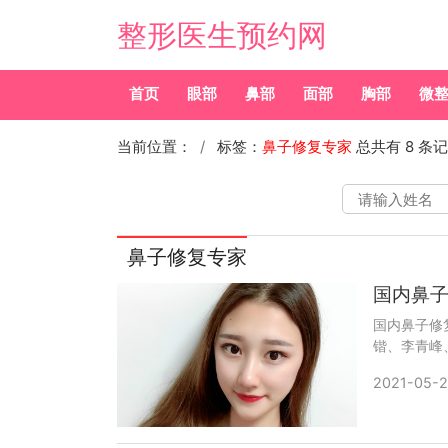
整形医生预约网
首页
眼部
鼻部
面部
胸部
微
当前位置：
标签：
鼻子修复专家
总共有 8 条
鼻子修复专家
国内鼻
国内鼻子修
锴、李青峰、
拨打400-
2021-05-2