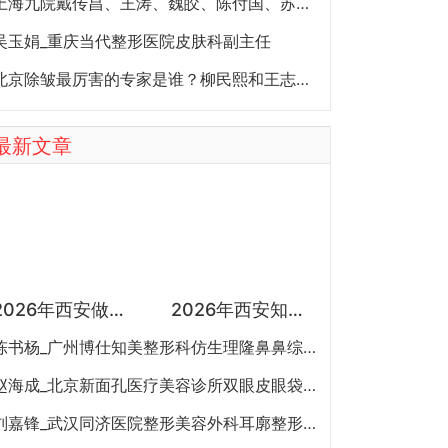
上海九院戴传昌、王涛、魏皎、陈付国、苏薇洁擅长哪些项目？
吴玉娟_重庆当代整形医院皮肤科副主任
北京除皱最厉害的专家是谁？柳民熙和王志军哪个好？
最新文章
2026年西安做鼻子比较好的医生有哪些？曾熬、霍玉旺、房志强、蒋立、刘宝军哪个更好？
2026年西安知名的双眼皮医生都有谁？2026年西安双眼皮专家预约排行榜大全
陈书杨_广州博仕知美整形科仿生理隆鼻鼻综合鼻头鼻翼缩小专家
赵海成_北京新面孔医疗美容诊所双眼皮眼袋眼修复眼周年轻化专家
刘嘉锋_武汉同济医院整形美容外科耳廓整形与再造祛眼袋眼部整形专家