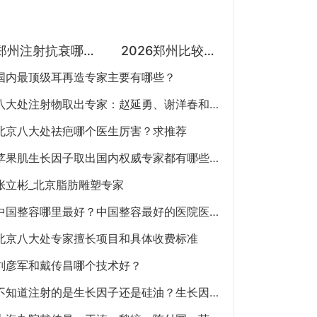
郑州注射抗衰哪个医生最好？徐建平、张歌、赵永华、张婉霞、王妍芝、唐喜、李娟、朱怡梦哪个好？
2026郑州比较知名隆鼻医生预约排行榜大全：胡志成、周蔚、张海洋、王启立、张鹏、李冰谁做鼻子更好？
国内最顶级耳再造专家主要有哪些？
八大处注射物取出专家：赵延勇、谢洋春和郭鑫
北京八大处祛疤哪个医生厉害？求推荐
苹果肌生长因子取出国内权威专家都有哪些？什么方式？大概多少钱？
张立彬_北京脂肪雕塑专家
中国整容哪里最好？中国整容最好的医院医生简介
北京八大处专家擅长项目和具体收费标准
刘彦军和戴传昌哪个技术好？
不知道注射的是生长因子还是硅油？生长因子和硅油注射后怎么取出？