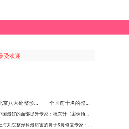
最受欢迎
北京八大处整形医院双眼皮做得最好的医生和价格大全
全国前十名的整形医院（私立篇）全国前十名的私立整形医院排名大全
中国最好的面部提升专家：祝东升（案例预约）五层面部提升怎么样？
上海九院整形科最厉害的鼻子&鼻修复专家：李圣利（简介、案例、预约）