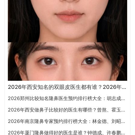
2026年西安知名的双眼皮医生都有谁？2026年西安双眼皮专家预约排行榜大全
2026郑州比较知名隆鼻医生预约排行榜大全：胡志成、周蔚、张海洋、王启立、张鹏、李冰谁做鼻子更好？
2026年西安做鼻子比较好的医生有哪些？曾熬、霍玉旺、房志强、蒋立、刘宝军哪个更好？
2026年南京隆鼻专家预约排行榜大全：林金德、刘昭政、刘涛、黄金龙、曹海峰谁隆鼻技术好？
2026年厦门隆鼻做得好的医生是谁？钟德成、许春鹏、韩飞、周璟、边大伟哪个好？