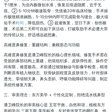
于1厘米，为业内极微创水准，恢复后痕迹隐匿，近乎无
痕。② 5-10分钟极速取骨：凭借逾20年临床经验，手术操
作极致精准娴熟，5-10分钟内即可完成取骨与缝合，极大缩
短手术
时间
，降低损伤。③ 超速恢复，翌日下床：创伤极
微，术后第二天即可自如下床活动，打破取肋手术必遭大罪
的传统认知，舒适感远超想象。
高难度鼻修复：重建结构，兼顾形态与功能
高难度鼻修复是潘卫峰院长的核心擅长领域。修复手术需在
受损的鼻部结构上重建，疤痕组织多、皮肤弹性差、操作空
间有限，难度极高。术前通过细致触诊与影像学检查，精准
判断原有植入物状态、软骨缺损程度及皮肤张力，针对假体
透光、挛缩朝天鼻、鼻头歪斜、呼吸功能障碍等问题，制定
系统性修复方案。
三、审美理念：东方美学 + 个性化定制，拒绝流水线鼻型
潘卫峰院长的审美核心是 五官平衡，自然和谐，植根东方
面相学与 三庭五眼 美学标准，反对夸张突兀的网红鼻。他