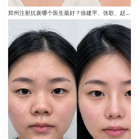
郑州注射抗衰哪个医生最好？徐建平、张歌、赵永华、张婉霞、王妍芝、唐喜、李娟、朱怡梦哪个好？