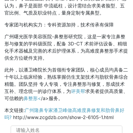
认为，鼻子是面部 中流砥柱，设计需结合求美者脸型、五
官比例、气质及职业特点，量身定制专属鼻型。
专家团与机构实力：专科资源加持，技术传承有保障
广州曙光医学美容医院-鼻整形研究院，这是一家专注鼻整
形与修复的学科级医院，配备 3D-CT 术前评估设备、精细
化手术器械及完善的术后护理体系，为高难度鼻整形手术提
供全方位硬件支持。
此外，以潘卫峰院长为首领衔专家团队，核心成员均具备二
十年以上临床经验，熟练掌握仿生支架技术与肋软骨鼻综合
精髓。团队坚持 专人专项，专注鼻整形与修复，形成技术
互补、理念统一的诊疗体系，为
评美帮
求美者提供高质量、
可信赖的
鼻整形<
/a>服务。
本文链接:
广州隆鼻专家潘卫峰做高难度鼻修复和肋骨鼻好
吗?
http://www.zcgdzb.com/show-2-6105-1.html