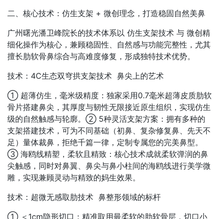
二、核心技术：仿生支架 + 微创理念，打造稳固自然美鼻
广州曙光潘卫峰院长的技术体系以 仿生支架技术 与 微创精
细化操作为核心，兼顾稳固性、自然感与功能完整性，尤其
擅长肋软骨鼻综合与高难度修复，形成独特技术优势。
技术：4C生态双穹拱支架技术 鼻尖上的艺术
① 超薄仿生，毫米级精度：独家采用0.7毫米超薄皮质肋软
骨片搭建鼻尖，其厚度与韧性无限接近原生组织，实现仿生
级的自然触感与轮廓。② 5种灵活支架方案：拥有多种的
支架搭建技术，可为不同基础（初鼻、复杂修复鼻、先天不
足）量体裁鼻，拒绝千篇一律，定制专属您的完美鼻型。
③ 海鸥线精塑，柔软且精致：核心技术成就柔软弹润的鼻
尖触感，同时对鼻翼、鼻尖与鼻小柱间的海鸥线进行美学微
雕，实现兼顾灵动与精致的妈生效果。
技术：超微无感取肋技术 鼻整形领域的标杆
① ＜1cm隐形切口：精准取用最柔软的肋软骨层，切口小