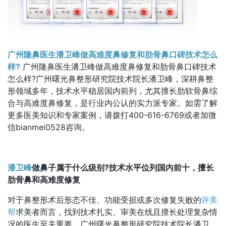
广州隆鼻医生潘卫峰做高难度鼻修复和肋骨鼻口碑技术怎么
样?
广州隆鼻医生潘卫峰做高难度鼻修复和肋骨鼻口碑技术
怎么样?广州曙光鼻整形研究院技术院长潘卫峰，深耕鼻整
形领域多年，技术水平稳居国内前列，尤其擅长肋软骨鼻综
合与高难度鼻修复，是行业内公认的实力派专家。如需了解
更多医美知识和专家案例，请拨打400-616-6769或者加微
信bianmei0528咨询。
潘卫峰
做鼻子属于什么级别?技术水平位列国内前十，擅长
肋骨鼻和高难度修复
对于鼻整形术后形态不佳、功能受损或多次修复失败的
评美
帮
求美者而言，找到技术扎实、审美在线且擅长处理复杂情
况的医生至关重要。广州曙光鼻整形研究院技术院长潘卫