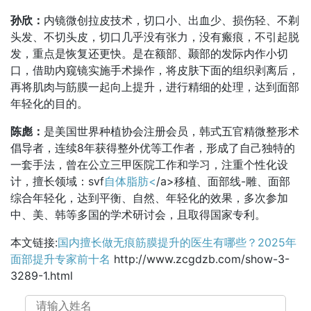
孙欣：
内镜微创拉皮技术，切口小、出血少、损伤轻、不剃
头发、不切头皮，切口几乎没有张力，没有瘢痕，不引起脱
发，重点是恢复还更快。是在额部、颞部的发际内作小切
口，借助内窥镜实施手术操作，将皮肤下面的组织剥离后，
再将肌肉与筋膜一起向上提升，进行精细的处理，达到面部
年轻化的目的。
陈彪：
是美国世界种植协会注册会员，韩式五官精微整形术
倡导者，连续8年获得整外优等工作者，形成了自己独特的
一套手法，曾在公立三甲医院工作和学习，注重个性化设
计，擅长领域：svf
自体脂肪<
/a>移植、面部线-雕、面部
综合年轻化，达到平衡、自然、年轻化的效果，多次参加
中、美、韩等多国的学术研讨会，且取得国家专利。
本文链接:
国内擅长做无痕筋膜提升的医生有哪些？2025年
面部提升专家前十名
http://www.zcgdzb.com/show-3-
3289-1.html