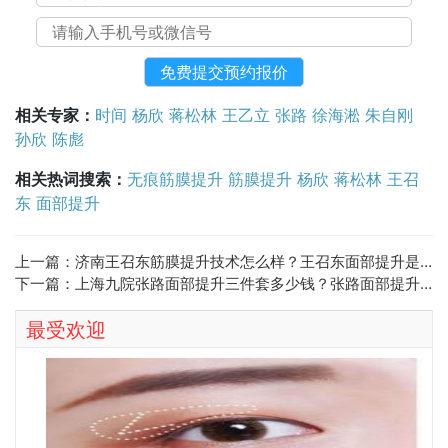
相关专家：
时间
杨欣
蒋松林
王乙立
张路
徐海淞
朱自刚
孙欣
陈彪
相关热词搜索：
无痕筋膜提升
筋膜提升
杨欣
蒋松林
王召
东
面部提升
上一篇：
济南王召东筋膜提升技术怎么样？王召东面部提升是大拉皮还是小拉皮？
下一篇：
上海九院张路面部提升三件套多少钱？张路面部提升三件套预约电话
最受欢迎