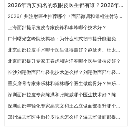
2026年西安知名的双眼皮医生都有谁？2026年西安双眼皮专家预约排行榜大全
2026广州注射医生推荐哪个？面部微调和骨相注射陈超越、赵江辉、张少伟、曾东、玄峰、邓咏谁好？
上海面部提示拉皮专家倪锋和李峰哪个技术好？
广州曙光玄峰院长揭秘：为什么韩式韧带提升能避免面部臃肿？
北京面部拉皮手术哪个医生做得最好？赵延勇、杜太超、王春虎、袁强谁做提升好？
北京面部提升专家王春虎和谢洋春哪个医生做拉皮好？
长沙刘翔做面部年轻化技术怎么样？刘翔做面部年轻化多少钱？
重庆磨骨专家朱乐林和肖林哪个医生做磨骨好？朱乐林和肖林做改脸型吗？
深圳面部拉皮专家陈洪和张陈威哪个医生技术好？陈洪和张陈威面部提升预约咨询电话
深圳面部年轻化专家高志文和王乙立做面部提升哪个技术好？高志文和王乙立预约咨询电话
郑州温志华医生做拉皮技术怎么样？温志华做面部提升年轻化效果好不好？温志华预约电话