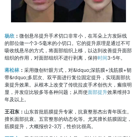
杨欣
：
微创悬吊提升手术切口非常小，在耳朵上方发际线
的部位做一个3-5毫米的小切口。它的提升原理是通过不可
吸收线悬吊的方式，将面部组织上移，以达到改善提升面部
组织的作用，对面部组织不进行剥离，保持
时间
3-5年。
蒋松林
：
采用微创针眼方式，对&ldquo;深筋膜+浅筋膜+韧
带&rdquo;多层次、双平面进行复位固定提升，实现面部抗
衰提升效果。从根本上改变了传统拉皮手术创伤大，瘢痕明
显，并发症比较多等各种问题；从而使
面部提升
效果维持3
年及以上。
王召东：
山东首批筋膜提升专家，抗衰整形杰出青年医生。
擅长面部抗衰、五官整形的幼态化等。尤其擅长筋膜固定，
筋膜提升，大概报价2-3万，性价比很高。