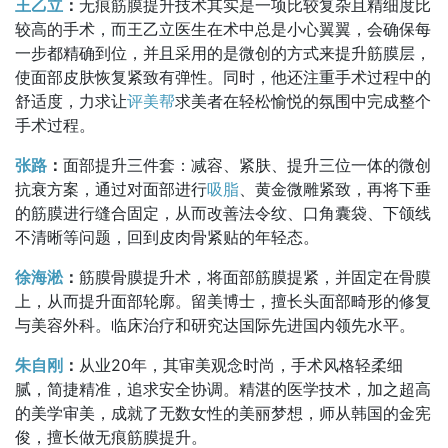
王乙立
：
无痕筋膜提升技术其实是一项比较复杂且精细度比
较高的手术，而王乙立医生在术中总是小心翼翼，会确保每
一步都精确到位，并且采用的是微创的方式来提升筋膜层，
使面部皮肤恢复紧致有弹性。同时，他还注重手术过程中的
舒适度，力求让
评美帮
求美者在轻松愉悦的氛围中完成整个
手术过程。
张路
：
面部提升三件套：减容、紧肤、提升三位一体的微创
抗衰方案，通过对面部进行
吸脂
、黄金微雕紧致，再将下垂
的筋膜进行缝合固定，从而改善法令纹、口角囊袋、下颌线
不清晰等问题，回到皮肉骨紧贴的年轻态。
徐海淞
：
筋膜骨膜提升术，将面部筋膜提紧，并固定在骨膜
上，从而提升面部轮廓。留美博士，擅长头面部畸形的修复
与美容外科。临床治疗和研究达国际先进国内领先水平。
朱自刚
：
从业20年，其审美观念时尚，手术风格轻柔细
腻，简捷精准，追求安全协调。精湛的医学技术，加之超高
的美学审美，成就了无数女性的美丽梦想，师从韩国的金宪
俊，擅长做无痕筋膜提升。