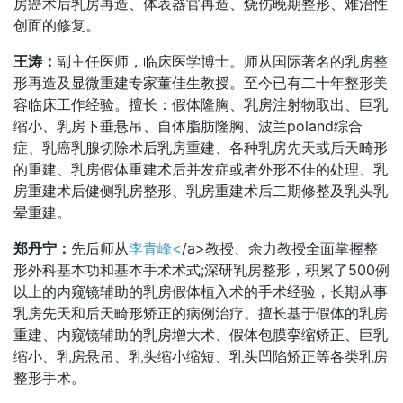
房癌术后乳房再造、体表器官再造、烧伤晚期整形、难治性
创面的修复。
王涛：
副主任医师，临床医学博士。师从国际著名的乳房整
形再造及显微重建专家董佳生教授。至今已有二十年整形美
容临床工作经验。擅长：假体隆胸、乳房注射物取出、巨乳
缩小、乳房下垂悬吊、自体脂肪隆胸、波兰poland综合
症、乳癌乳腺切除术后乳房重建、各种乳房先天或后天畸形
的重建、乳房假体重建术后并发症或者外形不佳的处理、乳
房重建术后健侧乳房整形、乳房重建术后二期修整及乳头乳
晕重建。
郑丹宁：
先后师从
李青峰<
/a>教授、余力教授全面掌握整
形外科基本功和基本手术术式;深研乳房整形，积累了500例
以上的内窥镜辅助的乳房假体植入术的手术经验，长期从事
乳房先天和后天畸形矫正的病例治疗。擅长基于假体的乳房
重建、内窥镜辅助的乳房增大术、假体包膜挛缩矫正、巨乳
缩小、乳房悬吊、乳头缩小缩短、乳头凹陷矫正等各类乳房
整形手术。