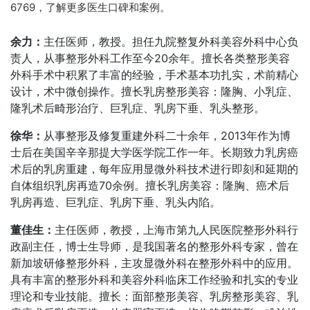
6769，了解更多医生口碑和案例。
余力：
主任医师，教授。担任九院整复外科美容外科中心负
责人，从事整形外科工作至今20余年。擅长各类整形美容
外科手术中积累了丰富的经验，手术基本功扎实，术前精心
设计，术中微创操作。擅长乳房整形美容：隆胸、小乳症、
隆乳术后畸形治疗、巨乳症、乳房下垂、乳头整形。
徐华：
从事整形及修复重建外科二十余年，2013年作为博
士后在美国辛辛那提大学医学院工作一年。长期致力乳房癌
术后的乳房重建，每年应用显微外科技术进行即刻和延期的
自体组织乳房再造70余例。擅长乳房美容：隆胸、癌术后
乳房再造、巨乳症、乳房下垂、乳头内陷。
董佳生：
主任医师，教授，上海市第九人民医院整形外科行
政副主任，博士生导师，是我国著名的整形外科专家，曾在
新加坡研修整形外科，主攻显微外科在整形外科中的应用。
具有丰富的整形外科和美容外科临床工作经验和扎实的专业
理论和专业技能。擅长：面部整形美容、乳房整形美容、乳