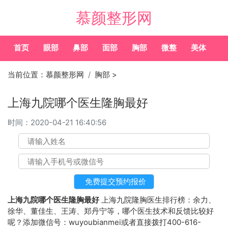
慕颜整形网
首页
眼部
鼻部
面部
胸部
微整
美体
常
当前位置：
慕颜整形网
胸部
>
上海九院哪个医生隆胸最好
时间：
2020-04-21 16:40:56
上海九院哪个医生隆胸最好
上海九院隆胸医生排行榜：余力、
徐华、董佳生、王涛、郑丹宁等，哪个医生技术和反馈比较好
呢？添加微信号：wuyoubianmei或者直接拨打400-616-