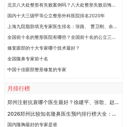
北京八大处整形有失败案例吗？八大处整形失败后悔怎么办？怎么投诉？
国内十大三级甲等公立整形外科医院排名2020年
上海九院脂肪填充专家医生排名：张路、 曹卫刚、余力（简介、案例、预约）
全国前十名的整形医院有哪些？全国前十名的公立三甲整形医院排名大全
修复眼部的十大专家哪个技术最好？
全国隆鼻专家前十名
中国十佳眼部整形修复的专家
月排行榜
郑州注射抗衰哪个医生最好？徐建平、张歌、赵永华、张婉霞、王妍芝、唐喜、李娟、朱怡梦哪个好？
2026郑州比较知名隆鼻医生预约排行榜大全：胡志成、周蔚、张海洋、王启立、张鹏、李冰谁做鼻子更好？
国内隆胸最好的专家是谁