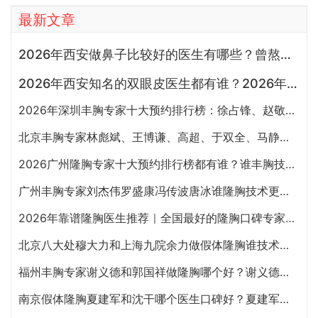
最新文章
2026年西安做鼻子比较好的医生有哪些？曾熬、霍玉旺、房志强、蒋立、刘宝军哪个更好？
2026年西安知名的双眼皮医生都有谁？2026年西安双眼皮专家预约排行榜大全
2026年深圳丰胸专家十大预约排行榜：徐占锋、赵敬国、刘月更、罗志敏、廖祥钧、唐新辉谁隆胸技术好
北京丰胸专家林彪斌、王博谦、高超、于双全、马静谁做隆胸效果更好?
2026广州隆胸专家十大预约排行榜都有谁？谁丰胸技术好？
广州丰胸专家刘杰伟罗盛康冯传波唐冰谁隆胸技术更好？
2026年靠谱隆胸医生推荐｜全国最好的隆胸口碑专家汇总
北京八大处穆大力和上海九院余力做假体隆胸谁技术更好？
福州丰胸专家谢义德和郭国祥做隆胸哪个好？谢义德和郭国祥丰胸预约电话
南京假体隆胸夏建军和沈干哪个医生口碑好？夏建军沈干隆胸咨询预约电话