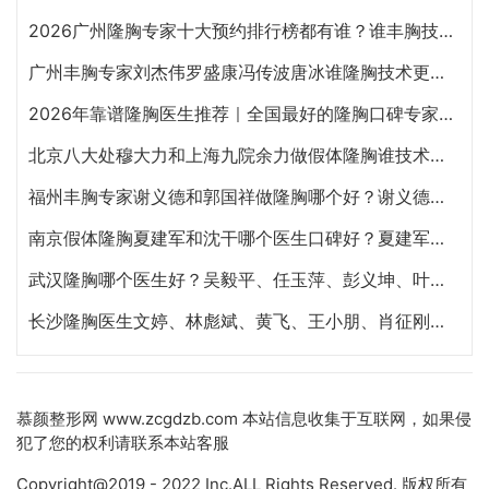
2026广州隆胸专家十大预约排行榜都有谁？谁丰胸技术好？
广州丰胸专家刘杰伟罗盛康冯传波唐冰谁隆胸技术更好？
2026年靠谱隆胸医生推荐｜全国最好的隆胸口碑专家汇总
北京八大处穆大力和上海九院余力做假体隆胸谁技术更好？
福州丰胸专家谢义德和郭国祥做隆胸哪个好？谢义德和郭国祥丰胸预约电话
南京假体隆胸夏建军和沈干哪个医生口碑好？夏建军沈干隆胸咨询预约电话
武汉隆胸哪个医生好？吴毅平、任玉萍、彭义坤、叶子荣、葛海辉隆胸谁技术最好？
长沙隆胸医生文婷、林彪斌、黄飞、王小朋、肖征刚谁隆胸技术好？
慕颜整形网
www.zcgdzb.com 本站信息收集于互联网，如果侵
犯了您的权利请联系本站客服
Copyright@2019 - 2022 Inc.ALL Rights Reserved. 版权所有