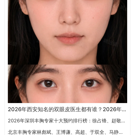
2026年西安知名的双眼皮医生都有谁？2026年西安双眼皮专家预约排行榜大全
2026年深圳丰胸专家十大预约排行榜：徐占锋、赵敬国、刘月更、罗志敏、廖祥钧、唐新辉谁隆胸技术好
北京丰胸专家林彪斌、王博谦、高超、于双全、马静谁做隆胸效果更好?