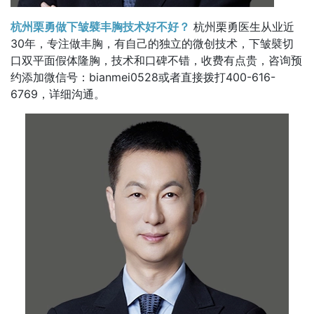
杭州栗勇做下皱襞丰胸技术好不好？
杭州栗勇医生从业近
30年，专注做丰胸，有自己的独立的微创技术，下皱襞切
口双平面假体隆胸，技术和口碑不错，收费有点贵，咨询预
约添加微信号：bianmei0528或者直接拨打400-616-
6769，详细沟通。