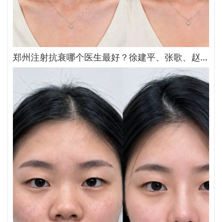
郑州注射抗衰哪个医生最好？徐建平、张歌、赵永华、张婉霞、王妍芝、唐喜、李娟、朱怡梦哪个好？