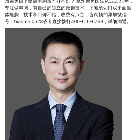
州栗勇做下皱襞丰胸技术好不好？ 杭州栗勇医生从业近30年，
专注做丰胸，有自己的独立的微创技术，下皱襞切口双平面假
体隆胸，技术和口碑不错，收费有点贵，咨询预约添加微信
号：bianmei0528或者直接拨打400-616-6769，详细沟通。