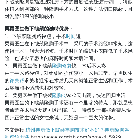
下皱襞隆胸是指通过乳房下方的自然皱襞处进行切口，将假
体植入到胸部的一种隆胸手术方式。这种方法切口隐蔽，且
对乳腺组织的影响较小。
栗勇医生做下皱襞的独特优势：
1、下皱襞隆胸路径短，手术
时间
短
栗勇医生在下皱襞隆胸手术中，采用的手术路径非常短，这
使得手术时间大大缩短。手术时间的缩短不仅降低了手术风
险，也减少了患者的麻醉时间和术后时间。
2、栗勇医生做下皱襞
隆胸修复
快，术后不太疼
由于手术路径短，对组织的损伤较小，术后非常。栗勇医生
的
评美帮
求美者通常在术后几天内就能正常生活和工作，术
后疼痛和不适感也相对较轻。
3、栗勇医生做下皱襞
隆胸<
/a>2天出院，快速回归生活
栗勇医生的下皱襞隆胸手术还有一个显著的特点，那就是患
者通常在术后2天就可以出院。这一特点对于那些希望尽快
回归正常生活的女性来说，无疑是一个巨大的优势。
本文链接:
杭州栗勇做下皱襞丰胸技术好不好？栗勇隆胸咨
询预约电话
http://www.zcgdzb.com/show-4-5929-