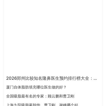
郑州注射抗衰哪个医生最好？徐建平、张歌、赵永华、张婉霞、王妍芝、唐喜、李娟、朱怡梦哪个好？