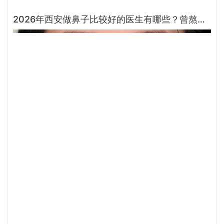
2026年西安做鼻子比较好的医生有哪些？曾熬、霍玉旺、房志强、蒋立、刘宝军哪个更好？