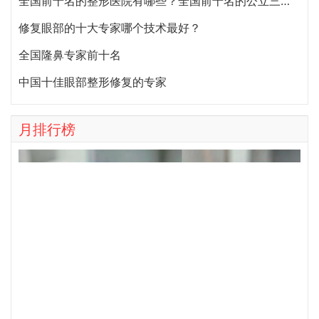
全国前十名的整形医院（私立篇）全国前十名的私立整形医院排名大全
中国最好的面部提升专家：祝东升（案例预约）五层面部提升怎么样？
上海九院整形科最厉害的鼻子&鼻修复专家：李圣利（简介、案例、预约）
国内十大磨骨专家权威推荐 中国最好的十大磨骨专家排名
北京八大处整形有失败案例吗？八大处整形失败后悔怎么办？怎么投诉？
国内十大三级甲等公立整形外科医院排名2020年
上海九院脂肪填充专家医生排名：张路、 曹卫刚、余力（简介、案例、预约）
全国前十名的整形医院有哪些？全国前十名的公立三甲整形医院排名大全
修复眼部的十大专家哪个技术最好？
全国隆鼻专家前十名
中国十佳眼部整形修复的专家