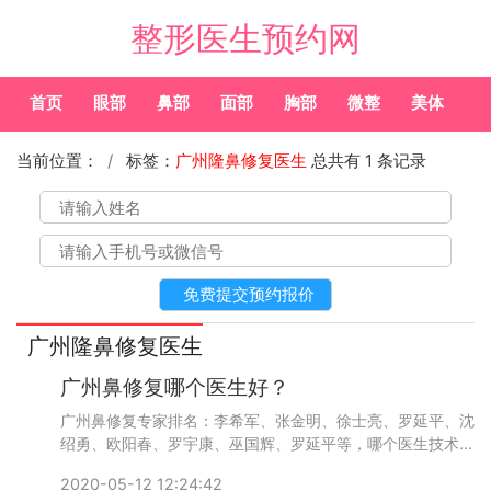
整形医生预约网
首页
眼部
鼻部
面部
胸部
微整
美体
常
当前位置：
标签：
广州隆鼻修复医生
总共有 1 条记录
广州隆鼻修复医生
广州鼻修复哪个医生好？
广州鼻修复专家排名：李希军、张金明、徐士亮、罗延平、沈
绍勇、欧阳春、罗宇康、巫国辉、罗延平等，哪个医生技术和
反馈比较好呢？添加微信号：wuyoubianmei或者直接拨打
2020-05-12 12:24:42
400-616-6769，了解更多医生口碑和案例。