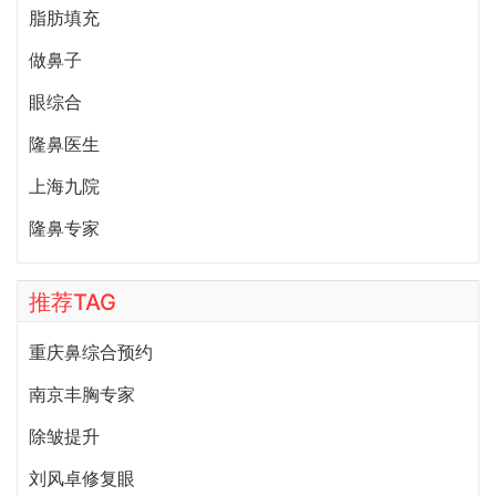
脂肪填充
做鼻子
眼综合
隆鼻医生
上海九院
隆鼻专家
推荐TAG
重庆鼻综合预约
南京丰胸专家
除皱提升
刘风卓修复眼