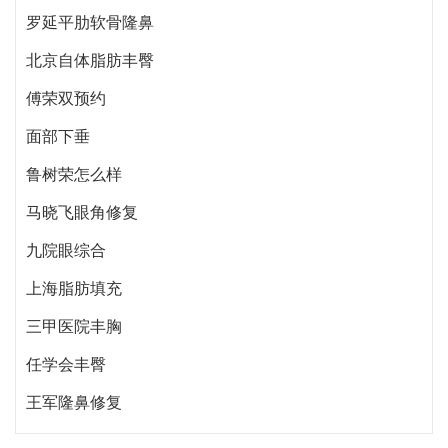
罗延平肋软骨隆鼻
北京自体脂肪丰臀
傅荣双预约
面部下垂
鲁树荣怎么样
马晓飞眼角修复
九院眼综合
上海脂肪填充
三甲医院丰胸
任学会丰臀
王军隆鼻修复