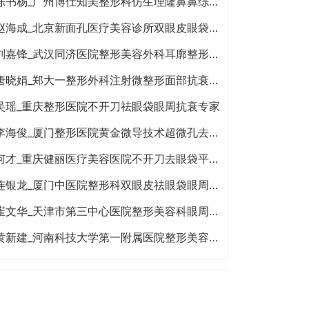
陈书杨_广州博仕知美整形科仿生理隆鼻鼻综合鼻头鼻翼缩小专家
赵海成_北京新面孔医疗美容诊所双眼皮眼袋眼修复眼周年轻化专家
刘嘉锋_武汉同济医院整形美容外科耳廓整形与再造祛眼袋眼部整形专家
唐晓娟_郑大一整形外科注射微整形面部抗衰双眼皮专家
吴瑶_重庆整形医院不开刀祛眼袋眼周抗衰专家
李海俊_厦门整形医院黄金微导技术超微孔去眼袋眼周年轻化专家
何才_重庆健丽医疗美容医院不开刀去眼袋平泪沟专家
连银龙_厦门中医院整形科双眼皮祛眼袋眼周年轻化专家
崔文华_天津市第三中心医院整形美容科眼周年轻化整形修复隆鼻拉皮除皱专家
黄新建_河南科技大学第一附属医院整形美容科祛眼袋双眼皮专家