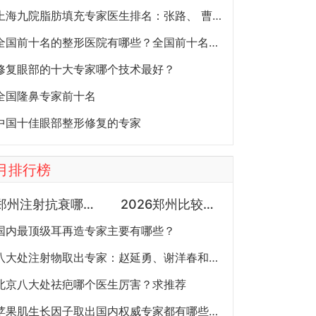
上海九院脂肪填充专家医生排名：张路、 曹卫刚、余力（简介、案例、预约）
全国前十名的整形医院有哪些？全国前十名的公立三甲整形医院排名大全
修复眼部的十大专家哪个技术最好？
全国隆鼻专家前十名
中国十佳眼部整形修复的专家
月排行榜
郑州注射抗衰哪个医生最好？徐建平、张歌、赵永华、张婉霞、王妍芝、唐喜、李娟、朱怡梦哪个好？
2026郑州比较知名隆鼻医生预约排行榜大全：胡志成、周蔚、张海洋、王启立、张鹏、李冰谁做鼻子更好？
国内最顶级耳再造专家主要有哪些？
八大处注射物取出专家：赵延勇、谢洋春和郭鑫
北京八大处祛疤哪个医生厉害？求推荐
苹果肌生长因子取出国内权威专家都有哪些？什么方式？大概多少钱？