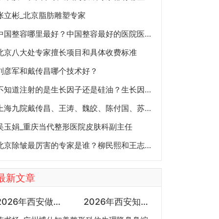
张立彬_北京脂肪雕塑专家
中国整容哪里最好？中国整容最好的医院医生简介
北京八大处专家擅长项目和具体收费标准
刘彦军和戴传昌哪个技术好？
不知道注射的是生长因子还是硅油？生长因子和硅油注射后怎么取出？
上海九院戴传昌、王涛、魏皎、陈付国、苏薇洁擅长哪些项目？
吴玉娟_重庆当代整形医院皮肤科副主任
北京除皱最厉害的专家是谁？柳民熙和王志军哪个好？
最新文章
2026年西安做鼻子比较好的医生有哪些？曾熬、霍玉旺、房志强、蒋立、刘宝军哪个更好？
2026年西安知名的双眼皮医生都有谁？2026年西安双眼皮专家预约排行榜大全